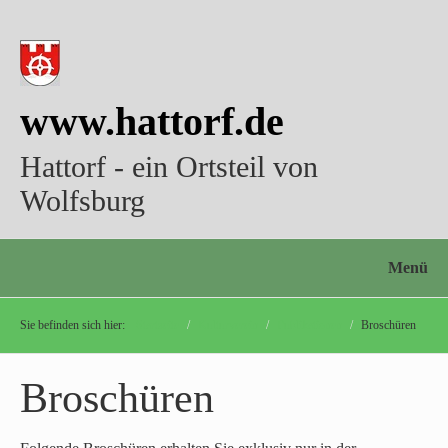
www.hattorf.de
Hattorf - ein Ortsteil von
Wolfsburg
Menü
Sie befinden sich hier:
Startseite
/
Kulturverein
/
Publikationen
/
Broschüren
Broschüren